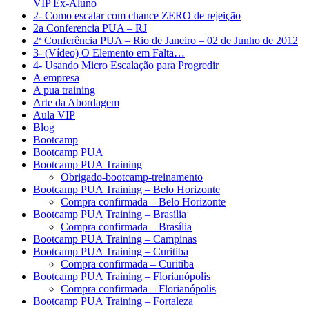
VIP Ex-Aluno
2- Como escalar com chance ZERO de rejeição
2a Conferencia PUA – RJ
2ª Conferência PUA – Rio de Janeiro – 02 de Junho de 2012
3- (Vídeo) O Elemento em Falta…
4- Usando Micro Escalação para Progredir
A empresa
A pua training
Arte da Abordagem
Aula VIP
Blog
Bootcamp
Bootcamp PUA
Bootcamp PUA Training
Obrigado-bootcamp-treinamento
Bootcamp PUA Training – Belo Horizonte
Compra confirmada – Belo Horizonte
Bootcamp PUA Training – Brasília
Compra confirmada – Brasília
Bootcamp PUA Training – Campinas
Bootcamp PUA Training – Curitiba
Compra confirmada – Curitiba
Bootcamp PUA Training – Florianópolis
Compra confirmada – Florianópolis
Bootcamp PUA Training – Fortaleza