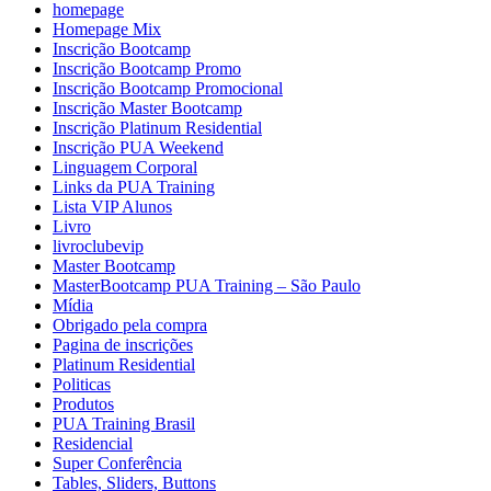
homepage
Homepage Mix
Inscrição Bootcamp
Inscrição Bootcamp Promo
Inscrição Bootcamp Promocional
Inscrição Master Bootcamp
Inscrição Platinum Residential
Inscrição PUA Weekend
Linguagem Corporal
Links da PUA Training
Lista VIP Alunos
Livro
livroclubevip
Master Bootcamp
MasterBootcamp PUA Training – São Paulo
Mídia
Obrigado pela compra
Pagina de inscrições
Platinum Residential
Politicas
Produtos
PUA Training Brasil
Residencial
Super Conferência
Tables, Sliders, Buttons