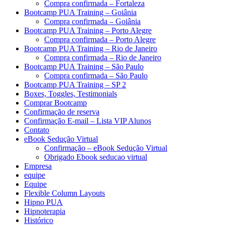
Compra confirmada – Fortaleza
Bootcamp PUA Training – Goiânia
Compra confirmada – Goiânia
Bootcamp PUA Training – Porto Alegre
Compra confirmada – Porto Alegre
Bootcamp PUA Training – Rio de Janeiro
Compra confirmada – Rio de Janeiro
Bootcamp PUA Training – São Paulo
Compra confirmada – São Paulo
Bootcamp PUA Training – SP 2
Boxes, Toggles, Testimonials
Comprar Bootcamp
Confirmação de reserva
Confirmação E-mail – Lista VIP Alunos
Contato
eBook Sedução Virtual
Confirmação – eBook Sedução Virtual
Obrigado Ebook seducao virtual
Empresa
equipe
Equipe
Flexible Column Layouts
Hipno PUA
Hipnoterapia
Histórico