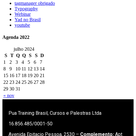
tagmanager obrigado
Typography
Webinar
Yad no Brasil
youtube
Agenda 2022
julho 2024
S
T
Q
Q
S
S
D
1
2
3
4
5
6
7
8
9
10
11
12
13
14
15
16
17
18
19
20
21
22
23
24
25
26
27
28
29
30
31
« nov
Pua Training Brasil, Cursos e Palestras Ltda
16.856.485/0001-50
Avenida Epitacio Pessoa, 2530 –
Complemento:
Apt