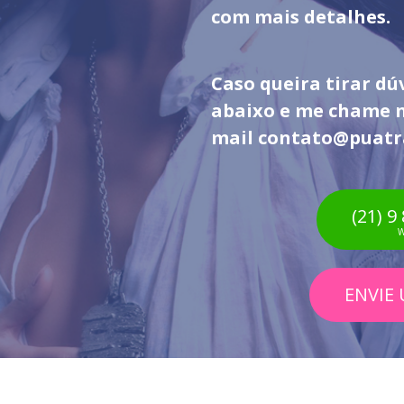
com mais detalhes.
Caso queira tirar dú
abaixo e me chame n
mail
contato@puatr
(21) 9
W
ENVIE 