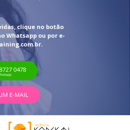
vidas, clique no botão
o Whatsapp ou por e-
aining.com.br
.
 8727 0478
hatsapp
UM E-MAIL