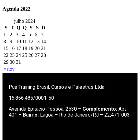
Agenda 2022
julho 2024
S
T
Q
Q
S
S
D
1
2
3
4
5
6
7
8
9
10
11
12
13
14
15
16
17
18
19
20
21
22
23
24
25
26
27
28
29
30
31
« nov
Pua Training Brasil, Cursos e Palestras Ltda
16.856.485/0001-50
Avenida Epitacio Pessoa, 2530 –
Complemento:
Apt
401 –
Bairro:
Lagoa – Rio de Janeiro/RJ – 22,471-003