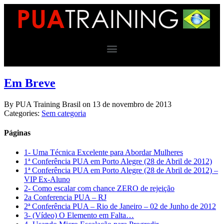
Em Breve
By
PUA Training Brasil
on
13 de novembro de 2013
Categories:
Sem categoria
Páginas
1- Uma Técnica Excelente para Abordar Mulheres
1ª Conferência PUA em Porto Alegre (28 de Abril de 2012)
1ª Conferência PUA em Porto Alegre (28 de Abril de 2012) –
VIP Ex-Aluno
2- Como escalar com chance ZERO de rejeição
2a Conferencia PUA – RJ
2ª Conferência PUA – Rio de Janeiro – 02 de Junho de 2012
3- (Vídeo) O Elemento em Falta…