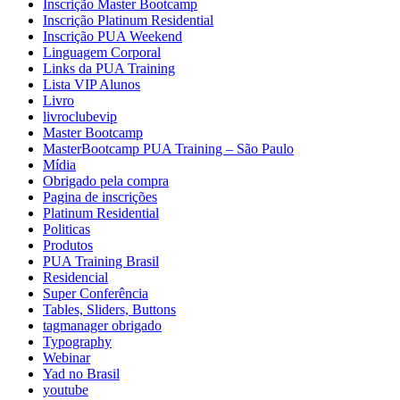
Inscrição Master Bootcamp
Inscrição Platinum Residential
Inscrição PUA Weekend
Linguagem Corporal
Links da PUA Training
Lista VIP Alunos
Livro
livroclubevip
Master Bootcamp
MasterBootcamp PUA Training – São Paulo
Mídia
Obrigado pela compra
Pagina de inscrições
Platinum Residential
Politicas
Produtos
PUA Training Brasil
Residencial
Super Conferência
Tables, Sliders, Buttons
tagmanager obrigado
Typography
Webinar
Yad no Brasil
youtube