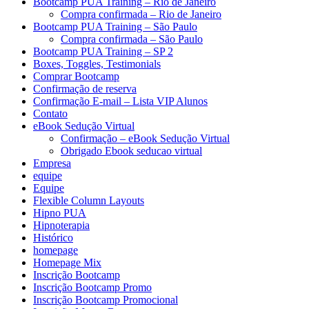
Bootcamp PUA Training – Rio de Janeiro
Compra confirmada – Rio de Janeiro
Bootcamp PUA Training – São Paulo
Compra confirmada – São Paulo
Bootcamp PUA Training – SP 2
Boxes, Toggles, Testimonials
Comprar Bootcamp
Confirmação de reserva
Confirmação E-mail – Lista VIP Alunos
Contato
eBook Sedução Virtual
Confirmação – eBook Sedução Virtual
Obrigado Ebook seducao virtual
Empresa
equipe
Equipe
Flexible Column Layouts
Hipno PUA
Hipnoterapia
Histórico
homepage
Homepage Mix
Inscrição Bootcamp
Inscrição Bootcamp Promo
Inscrição Bootcamp Promocional